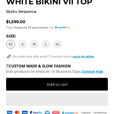
WHITE BIKINI VII TOP
Skyler Swimwear
Regular price
$1,599.00
Paga
hasta en 12 quincenas
con
SIZE:
XS
S
M
L
XL
¿No sabes qué talla pedir? Consulta nuestra
guía de tallas
CUSTOM MADE & SLOW FASHION
Este producto se envía en 10 Business Days.
Conoce más
Add to cart