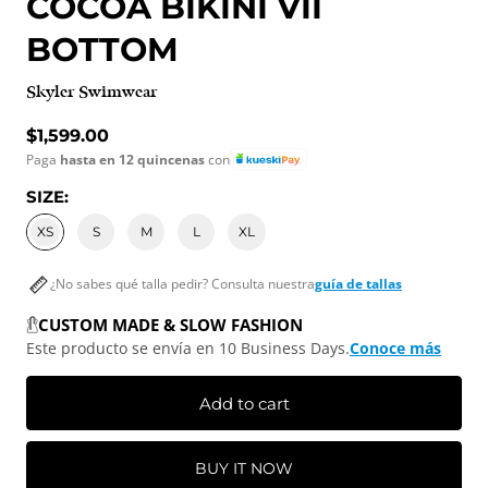
COCOA BIKINI VII
BOTTOM
Skyler Swimwear
Regular price
$1,599.00
Paga
hasta en 12 quincenas
con
SIZE:
XS
S
M
L
XL
¿No sabes qué talla pedir? Consulta nuestra
guía de tallas
CUSTOM MADE & SLOW FASHION
Este producto se envía en 10 Business Days.
Conoce más
Add to cart
BUY IT NOW