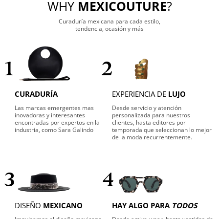
WHY
MEXICOUTURE
?
Curaduría mexicana para cada estilo,
tendencia, ocasión y más
1
2
CURADURÍA
EXPERIENCIA DE
LUJO
Las marcas emergentes mas
Desde servicio y atención
inovadoras y interesantes
personalizada para nuestros
encontradas por expertos en la
clientes, hasta editores por
industria, como Sara Galindo
temporada que seleccionan lo mejor
de la moda recurrentemente.
3
4
DISEÑO
MEXICANO
HAY ALGO PARA
TODOS