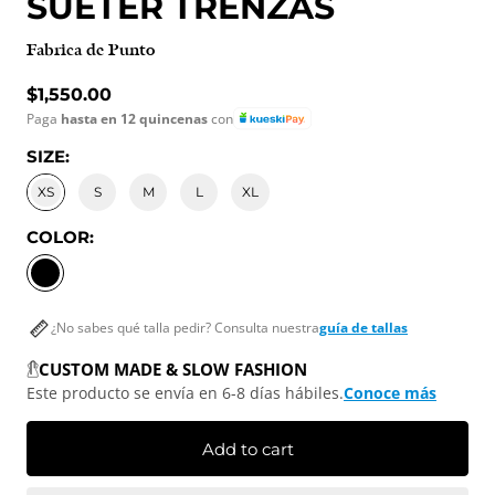
SUÉTER TRENZAS
Fabrica de Punto
Regular price
$1,550.00
Paga
hasta en 12 quincenas
con
SIZE:
XS
S
M
L
XL
COLOR:
NEGRO
¿No sabes qué talla pedir? Consulta nuestra
guía de tallas
CUSTOM MADE & SLOW FASHION
Este producto se envía en 6-8 días hábiles.
Conoce más
Add to cart