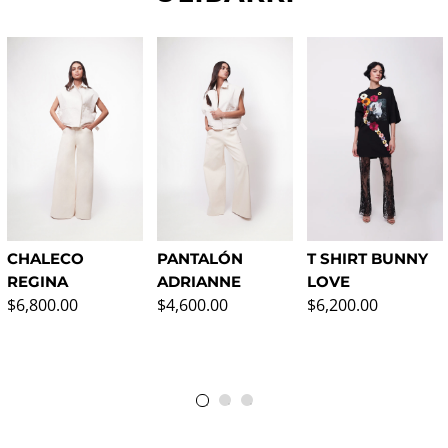
CHALECO
PANTALÓN
T SHIRT BUNNY
REGINA
ADRIANNE
LOVE
Regular price
Regular price
Regular price
$6,800.00
$4,600.00
$6,200.00