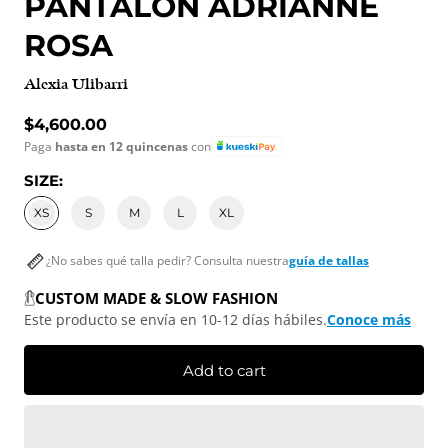
PANTALÓN ADRIANNE
ROSA
Alexia Ulibarri
Regular price
$4,600.00
Paga
hasta en 12 quincenas
con
SIZE:
XS
S
M
L
XL
¿No sabes qué talla pedir? Consulta nuestra
guía de tallas
CUSTOM MADE & SLOW FASHION
Este producto se envía en 10-12 días hábiles.
Conoce más
Add to cart