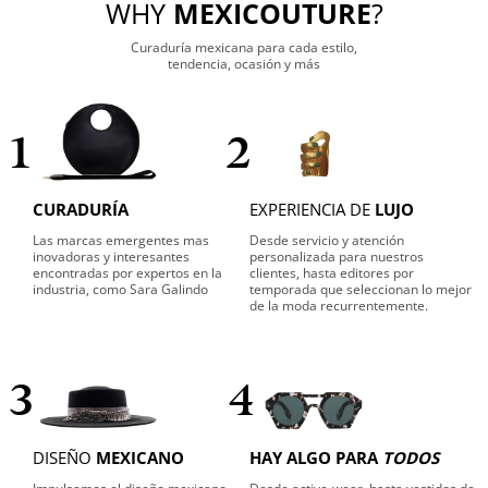
WHY
MEXICOUTURE
?
Curaduría mexicana para cada estilo,
tendencia, ocasión y más
1
2
CURADURÍA
EXPERIENCIA DE
LUJO
Las marcas emergentes mas
Desde servicio y atención
inovadoras y interesantes
personalizada para nuestros
encontradas por expertos en la
clientes, hasta editores por
industria, como Sara Galindo
temporada que seleccionan lo mejor
de la moda recurrentemente.
3
4
DISEÑO
MEXICANO
HAY ALGO PARA
TODOS