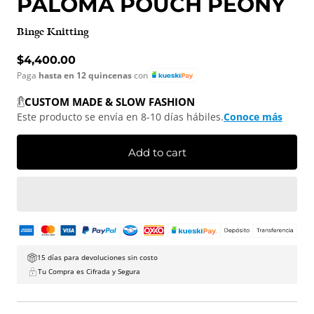
PALOMA POUCH PEONY
Binge Knitting
Regular price
$4,400.00
Paga
hasta en 12 quincenas
con
CUSTOM MADE & SLOW FASHION
Este producto se envía en 8-10 días hábiles.
Conoce más
Add to cart
15 días para devoluciones sin costo
Tu Compra es Cifrada y Segura