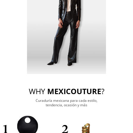
WHY
MEXICOUTURE
?
Curaduría mexicana para cada estilo,
tendencia, ocasión y más
1
2