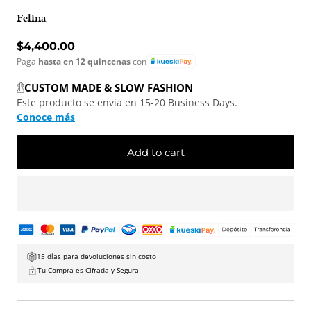
Felina
Regular price
$4,400.00
Paga
hasta en 12 quincenas
con
CUSTOM MADE & SLOW FASHION
Este producto se envía en 15-20 Business Days.
Conoce más
Add to cart
15 días para devoluciones sin costo
Tu Compra es Cifrada y Segura