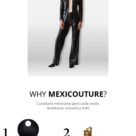
WHY
MEXICOUTURE
?
Curaduría mexicana para cada estilo,
tendencia, ocasión y más
1
2