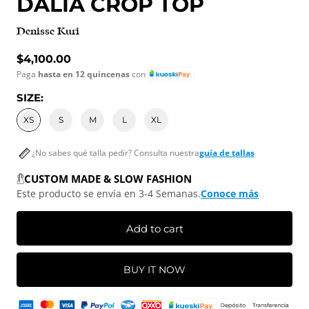
DALIA CROP TOP
Denisse Kuri
Regular price
$4,100.00
Paga
hasta en 12 quincenas
con
SIZE:
XS
S
M
L
XL
¿No sabes qué talla pedir? Consulta nuestra
guía de tallas
CUSTOM MADE & SLOW FASHION
Este producto se envía en 3-4 Semanas.
Conoce más
Add to cart
BUY IT NOW