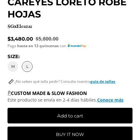
CAREYES LORETO ROBE
HOJAS
SGxEleazar
Sale price
$5,800.00
$3,480.00
Regular price
Paga
hasta en 12 quincenas
con
SIZE:
M
L
¿No sabes qué talla pedir? Consulta nuestra
guía de tallas
CUSTOM MADE & SLOW FASHION
Este producto se envía en 2-4 días hábiles.
Conoce más
Add to cart
BUY IT NOW