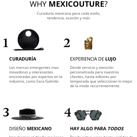
WHY
MEXICOUTURE
?
Curaduría mexicana para cada estilo,
tendencia, ocasión y más
1
2
CURADURÍA
EXPERIENCIA DE
LUJO
Las marcas emergentes mas
Desde servicio y atención
inovadoras y interesantes
personalizada para nuestros
encontradas por expertos en la
clientes, hasta editores por
industria, como Sara Galindo
temporada que seleccionan lo mejor
de la moda recurrentemente.
3
4
DISEÑO
MEXICANO
HAY ALGO PARA
TODOS