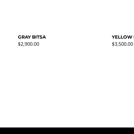
GRAY BITSA
YELLOW 
Regular price
Regular p
$2,900.00
$3,500.00