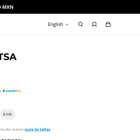
0 MXN
English
TSA
n
6 MX
onsulta nuestra
guía de tallas