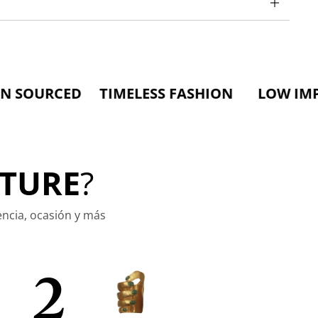
CED TIMELESS FASHION LOW IMPACT MA
TURE
?
encia, ocasión y más
2