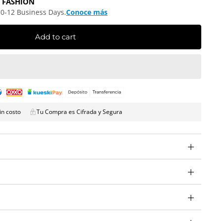
 FASHION
10-12 Business Days.
Conoce más
Add to cart
in costo
Tu Compra es Cifrada y Segura