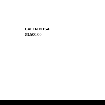
GREEN BITSA
GR
Regular price
Reg
$3,500.00
$3,