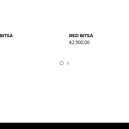
BITSA
RED BITSA
rice
Regular price
$2,900.00