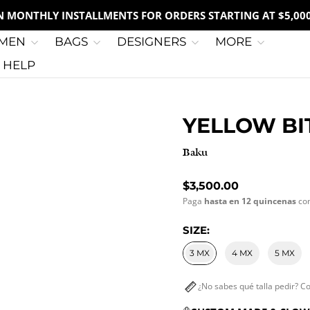
IN MONTHLY INSTALLMENTS FOR ORDERS STARTING AT $5,00
MEN
BAGS
DESIGNERS
MORE
G HELP
YELLOW BI
Baku
Regular price
$3,500.00
Paga
hasta en 12 quincenas
co
SIZE:
3 MX
4 MX
5 MX
¿No sabes qué talla pedir? C