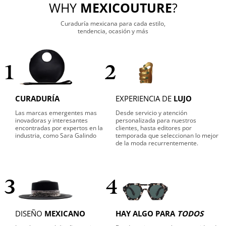
WHY
MEXICOUTURE
?
Curaduría mexicana para cada estilo,
tendencia, ocasión y más
1
2
CURADURÍA
EXPERIENCIA DE
LUJO
Las marcas emergentes mas
Desde servicio y atención
inovadoras y interesantes
personalizada para nuestros
encontradas por expertos en la
clientes, hasta editores por
industria, como Sara Galindo
temporada que seleccionan lo mejor
de la moda recurrentemente.
3
4
DISEÑO
MEXICANO
HAY ALGO PARA
TODOS