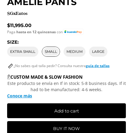
AMELIE PANTS
SGxEntos
Regular price
$11,995.00
Paga
hasta en 12 quincenas
con
SIZE:
EXTRA SMALL
SMALL
MEDIUM
LARGE
¿No sabes qué talla pedir? Consulta nuestra
guía de tallas
CUSTOM MADE & SLOW FASHION
Este producto se envía en If in stock: 5-8 business days. If it
had to be manufactured: 4-6 weeks.
Conoce más
Add to cart
BUY IT NOW