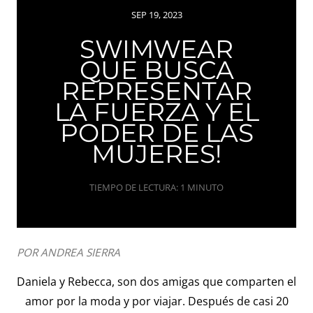
SEP 19, 2023
SWIMWEAR
QUE BUSCA
REPRESENTAR
LA FUERZA Y EL
PODER DE LAS
MUJERES!
TIEMPO DE LECTURA: 1 MINUTO
POR ANDREA SIERRA
Daniela y Rebecca, son dos amigas que comparten el
amor por la moda y por viajar. Después de casi 20