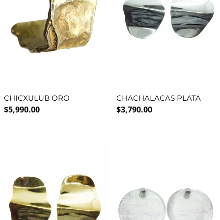
CHICXULUB ORO
CHACHALACAS PLATA
Precio normal
Precio normal
$5,990.00
$3,790.00