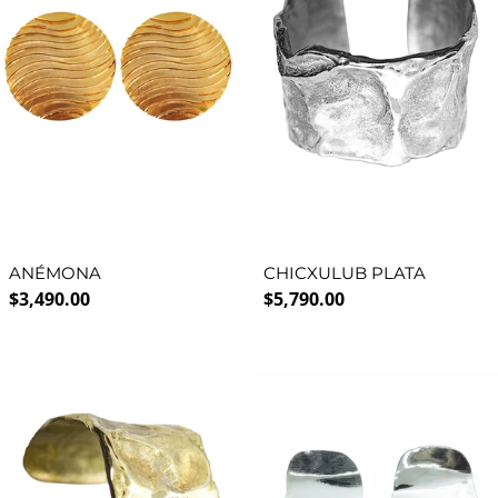
ANÉMONA
CHICXULUB PLATA
Precio normal
Precio normal
$3,490.00
$5,790.00