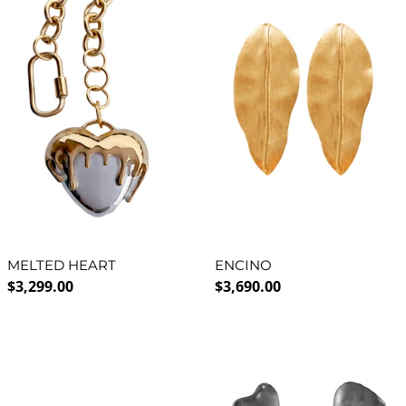
MELTED HEART
ENCINO
Precio normal
Precio normal
$3,299.00
$3,690.00