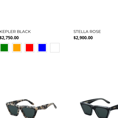
KEPLER BLACK
STELLA ROSE
Precio normal
Precio normal
$2,750.00
$2,900.00
GREEN
ORANGE
RED
BLUE
BLUEMIRROR