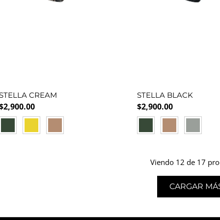
STELLA CREAM
STELLA BLACK
Precio normal
Precio normal
$2,900.00
$2,900.00
GREEN
YELLOW
ORANGE
GREEN
ORANGE
SILVER
Viendo 12 de 17 pro
CARGAR MÁ