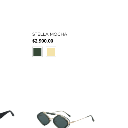
STELLA MOCHA
Precio normal
$2,900.00
GREEN
GOLD