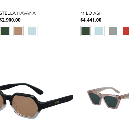
STELLA HAVANA
MILO ASH
Precio normal
Precio normal
$2,900.00
$4,441.00
GREEN
ORANGE
BLUE
GREEN
BLUE
SILVER
RE