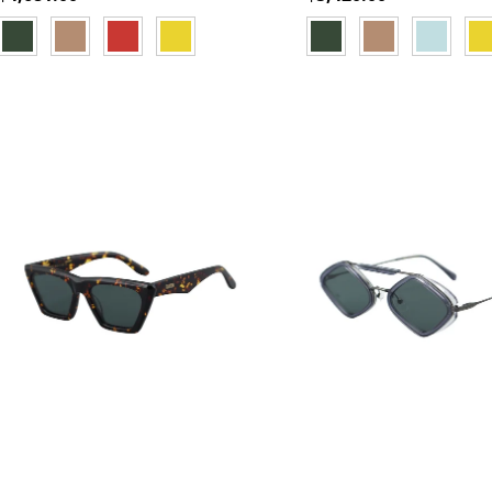
GREEN
ORANGE
RED
YELLOW
GREEN
ORANGE
BLUE
YE