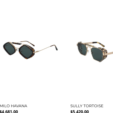
MILO HAVANA
SULLY TORTOISE
Precio normal
Precio normal
$4,681.00
$5,420.00