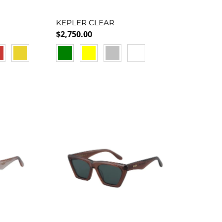
KEPLER CLEAR
Precio normal
$2,750.00
D
YELLOW
GREEN
YELLOW
SILVER
BLUEMIRROR