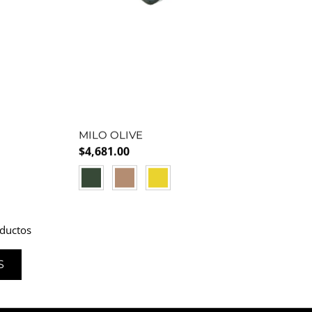
MILO OLIVE
Precio normal
$4,681.00
GREEN
ORANGE
YELLOW
ductos
S