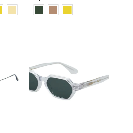
LLOW
GOLD
GREEN
ORANGE
YELLOW