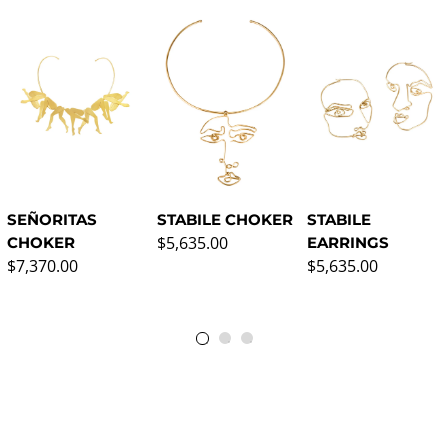
STABILE CHOKER
STABILE
SEÑORITAS
Precio normal
$5,635.00
EARRINGS
CHOKER
Precio normal
Precio normal
$5,635.00
$7,370.00