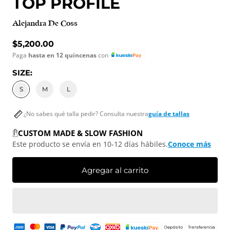
TOP PROFILE
Alejandra De Coss
Precio normal
$5,200.00
Paga
hasta en 12 quincenas
con
SIZE:
S
M
L
¿No sabes qué talla pedir? Consulta nuestra
guía de tallas
CUSTOM MADE & SLOW FASHION
Este producto se envía en 10-12 días hábiles.
Conoce más
Agregar al carrito