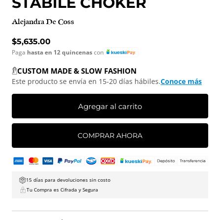
STABILE CHOKER
Alejandra De Coss
Precio normal
$5,635.00
Paga
hasta en 12 quincenas
con
CUSTOM MADE & SLOW FASHION
Este producto se envía en 15-20 días hábiles.
Conoce más
Agregar al carrito
COMPRAR AHORA
15 días para devoluciones sin costo
Tu Compra es Cifrada y Segura