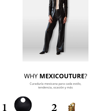
WHY
MEXICOUTURE
?
Curaduría mexicana para cada estilo,
tendencia, ocasión y más
1
2