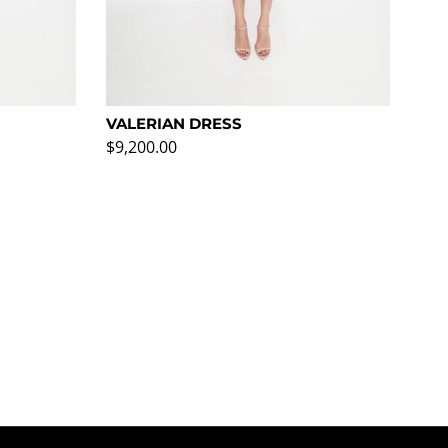
VALERIAN DRESS
CH
Precio normal
Pre
$9,200.00
$7,