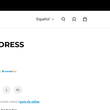
Español
DRESS
n
L
XL
onsulta nuestra
guía de tallas