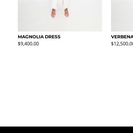
MAGNOLIA DRESS
VERBENA
Precio normal
Precio no
$9,400.00
$12,500.0