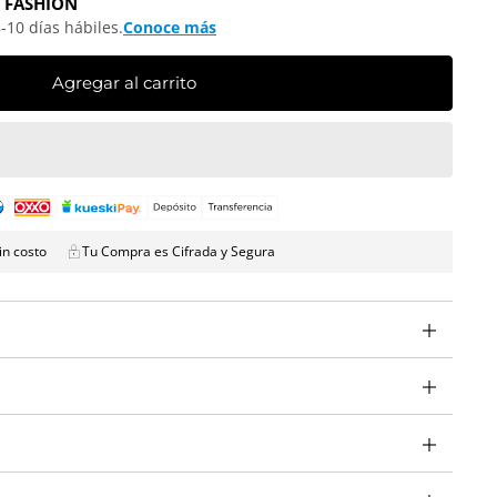
 FASHION
-10 días hábiles.
Conoce más
Agregar al carrito
in costo
Tu Compra es Cifrada y Segura