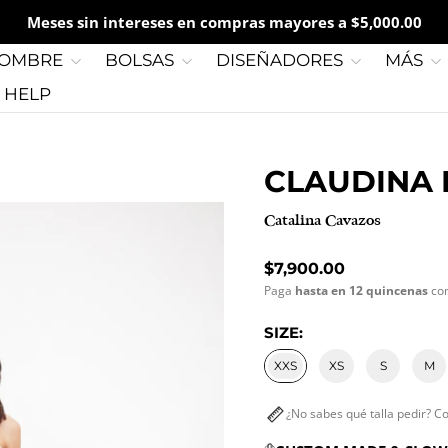
Meses sin intereses en compras mayores a $5,000.00
OMBRE
BOLSAS
DISEÑADORES
MÁS
G HELP
CLAUDINA 
Catalina Cavazos
Precio normal
$7,900.00
Paga
hasta en 12 quincenas
co
SIZE:
XXS
XS
S
M
¿No sabes qué talla pedir? C