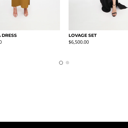
 DRESS
LOVAGE SET
rmal
Precio normal
0
$6,500.00