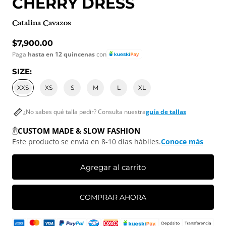
CHERRY DRESS
Catalina Cavazos
Precio normal
$7,900.00
Paga
hasta en 12 quincenas
con
SIZE:
XXS
XS
S
M
L
XL
¿No sabes qué talla pedir? Consulta nuestra
guía de tallas
CUSTOM MADE & SLOW FASHION
Este producto se envía en 8-10 días hábiles.
Conoce más
Agregar al carrito
COMPRAR AHORA