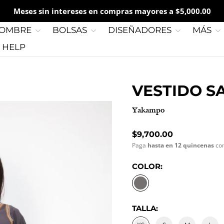
Meses sin intereses en compras mayores a $5,000.00
OMBRE
BOLSAS
DISEÑADORES
MÁS
G HELP
VESTIDO SA
Yak
Precio normal
$9,700.00
Paga
hasta en 12 quincenas
co
COLOR:
GRIS
TALLA: