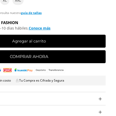
XL
XXL
onsulta nuestra
guía de tallas
 FASHION
-10 días hábiles.
Conoce más
Agregar al carrito
COMPRAR AHORA
in costo
Tu Compra es Cifrada y Segura