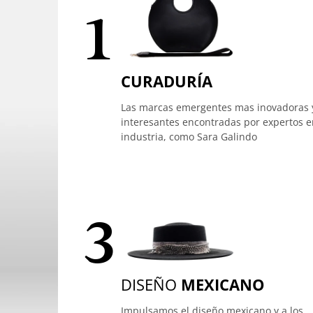
1
CURADURÍA
Las marcas emergentes mas inovadoras 
interesantes encontradas por expertos e
industria, como Sara Galindo
3
DISEÑO
MEXICANO
Impulsamos el diseño mexicano y a los