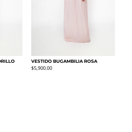
DRILLO
VESTIDO BUGAMBILIA ROSA
CH
Precio normal
Pre
$5,900.00
$6,