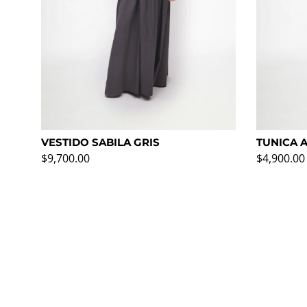
VESTIDO SABILA GRIS
TUNICA 
Precio normal
Precio no
$9,700.00
$4,900.00