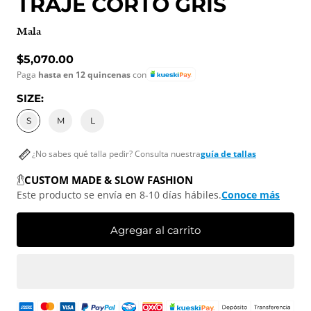
TRAJE CORTO GRIS
Mala
Precio normal
$5,070.00
Paga
hasta en 12 quincenas
con
SIZE:
S
M
L
¿No sabes qué talla pedir? Consulta nuestra
guía de tallas
CUSTOM MADE & SLOW FASHION
Este producto se envía en 8-10 días hábiles.
Conoce más
Agregar al carrito