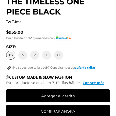
THE TIMELESS ONE
PIECE BLACK
By Lima
Precio normal
$959.00
Paga
hasta en 12 quincenas
con
SIZE:
XS
S
M
L
XL
¿No sabes qué talla pedir? Consulta nuestra
guía de tallas
CUSTOM MADE & SLOW FASHION
Este producto se envía en 7-10 días hábiles.
Conoce más
Agregar al carrito
COMPRAR AHORA