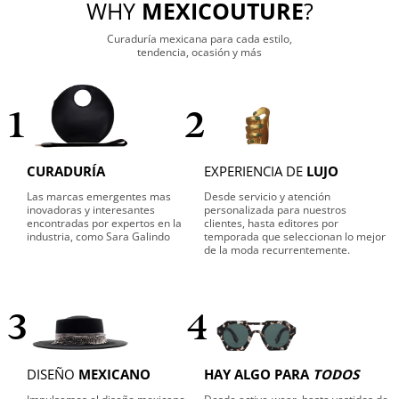
WHY
MEXICOUTURE
?
Curaduría mexicana para cada estilo,
tendencia, ocasión y más
1
2
CURADURÍA
EXPERIENCIA DE
LUJO
Las marcas emergentes mas
Desde servicio y atención
inovadoras y interesantes
personalizada para nuestros
encontradas por expertos en la
clientes, hasta editores por
industria, como Sara Galindo
temporada que seleccionan lo mejor
de la moda recurrentemente.
3
4
DISEÑO
MEXICANO
HAY ALGO PARA
TODOS