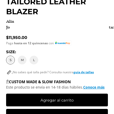
TAILORED LEATHER
BLAZER
Alin
Jotar
Precio normal
$11,950.00
Paga
hasta en 12 quincenas
con
SIZE:
S
M
L
¿No sabes qué talla pedir? Consulta nuestra
guía de tallas
CUSTOM MADE & SLOW FASHION
Este producto se envía en 14-18 días hábiles.
Conoce más
Agregar al carrito