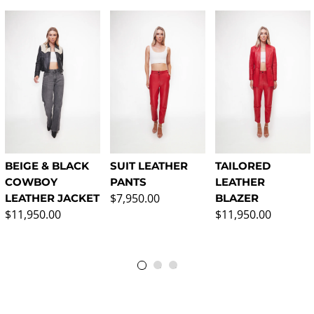
BEIGE & BLACK
SUIT LEATHER
TAILORED
COWBOY
PANTS
LEATHER
Precio normal
$7,950.00
LEATHER JACKET
BLAZER
Precio normal
Precio normal
$11,950.00
$11,950.00