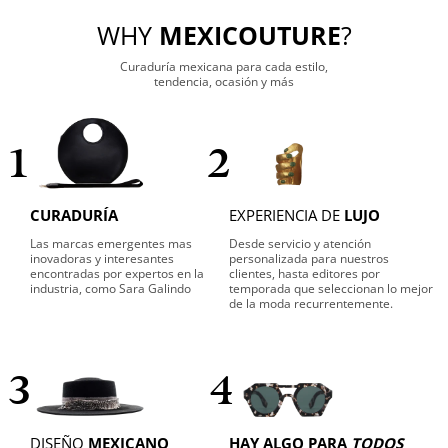
WHY
MEXICOUTURE
?
Curaduría mexicana para cada estilo,
tendencia, ocasión y más
1
2
CURADURÍA
EXPERIENCIA DE
LUJO
Las marcas emergentes mas
Desde servicio y atención
inovadoras y interesantes
personalizada para nuestros
encontradas por expertos en la
clientes, hasta editores por
industria, como Sara Galindo
temporada que seleccionan lo mejor
de la moda recurrentemente.
3
4
DISEÑO
MEXICANO
HAY ALGO PARA
TODOS