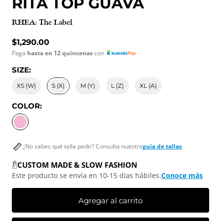
RITA TOP GUAVA
RHEA: The Label
Precio normal
$1,290.00
Paga
hasta en 12 quincenas
con
SIZE:
XS (W)
S (X)
M (Y)
L (Z)
XL (A)
COLOR:
GUAVA
¿No sabes qué talla pedir? Consulta nuestra
guía de tallas
CUSTOM MADE & SLOW FASHION
Este producto se envía en 10-15 días hábiles.
Conoce más
Agregar al carrito