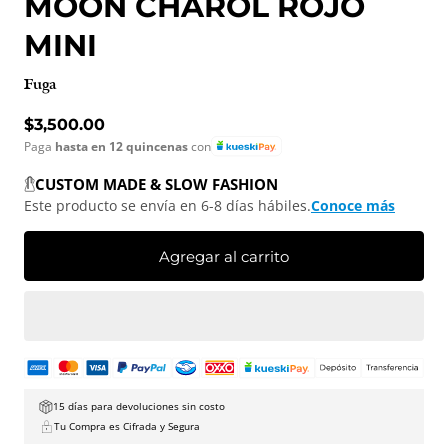
MOON CHAROL ROJO
MINI
Fuga
Precio normal
$3,500.00
Paga
hasta en 12 quincenas
con
CUSTOM MADE & SLOW FASHION
Este producto se envía en 6-8 días hábiles.
Conoce más
Agregar al carrito
15 días para devoluciones sin costo
Tu Compra es Cifrada y Segura