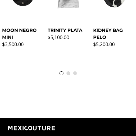
MOON NEGRO
TRINITY PLATA
KIDNEY BAG
Precio normal
$5,100.00
MINI
PELO
Precio normal
Precio normal
$3,500.00
$5,200.00