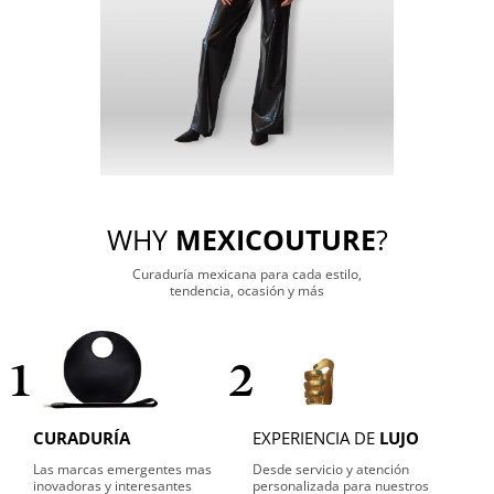
WHY
MEXICOUTURE
?
Curaduría mexicana para cada estilo,
tendencia, ocasión y más
1
2
CURADURÍA
EXPERIENCIA DE
LUJO
Las marcas emergentes mas
Desde servicio y atención
inovadoras y interesantes
personalizada para nuestros