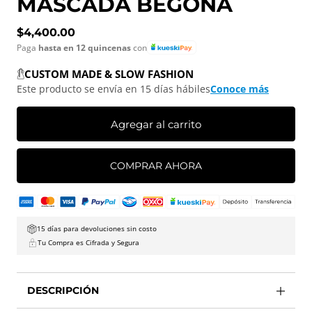
MASCADA BEGOÑA
Precio normal
$4,400.00
Paga
hasta en 12 quincenas
con
CUSTOM MADE & SLOW FASHION
Este producto se envía en 15 días hábiles
Conoce más
Agregar al carrito
COMPRAR AHORA
15 días para devoluciones sin costo
Tu Compra es Cifrada y Segura
DESCRIPCIÓN