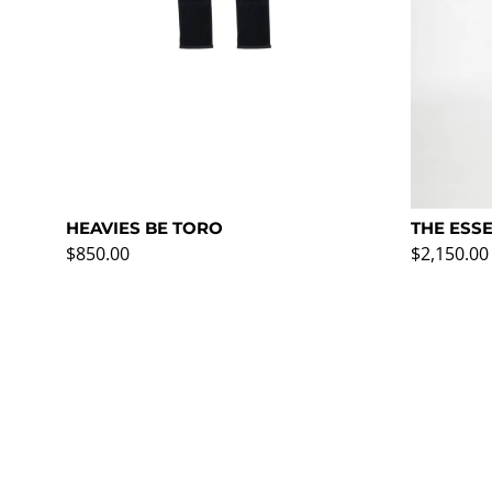
HEAVIES BE TORO
THE ESS
Precio normal
Precio no
$850.00
$2,150.00