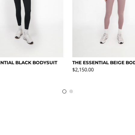
ENTIAL BLACK BODYSUIT
THE ESSENTIAL BEIGE BO
rmal
Precio normal
$2,150.00