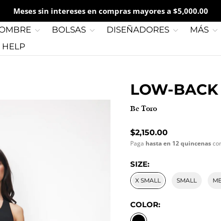
Meses sin intereses en compras mayores a $5,000.00
OMBRE
BOLSAS
DISEÑADORES
MÁS
G HELP
LOW-BACK 
Be Toro
Precio normal
$2,150.00
Paga
hasta en 12 quincenas
co
SIZE:
X SMALL
SMALL
M
COLOR:
BLACK