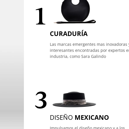
1
CURADURÍA
Las marcas emergentes mas inovadoras 
interesantes encontradas por expertos e
industria, como Sara Galindo
3
DISEÑO
MEXICANO
Impulsamos el diseño mexicano y a los