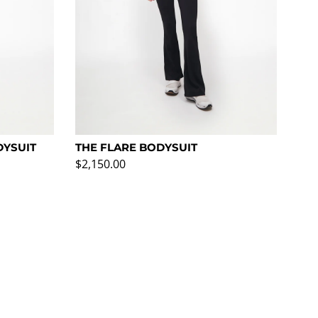
DYSUIT
THE FLARE BODYSUIT
FL
Precio normal
Pre
$2,150.00
$2,