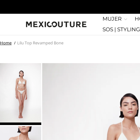
MUJER
H
SOS | STYLIN
Home
Lilu Top Revamped Bone