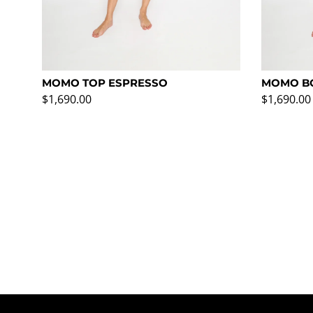
MOMO TOP ESPRESSO
MOMO B
Precio normal
Precio no
$1,690.00
$1,690.00