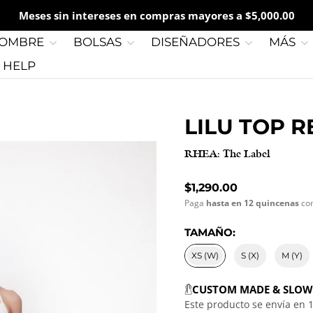
Meses sin intereses en compras mayores a $5,000.00
OMBRE
BOLSAS
DISEÑADORES
MÁS
G HELP
LILU TOP 
RHEA: The Label
Precio normal
$1,290.00
Paga
hasta en 12 quincenas
co
TAMAÑO:
XS (W)
S (X)
M (Y)
CUSTOM MADE & SLOW
Este producto se envía en 1