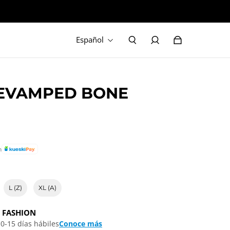
Español
REVAMPED BONE
n
L (Z)
XL (A)
 FASHION
0-15 días hábiles
Conoce más