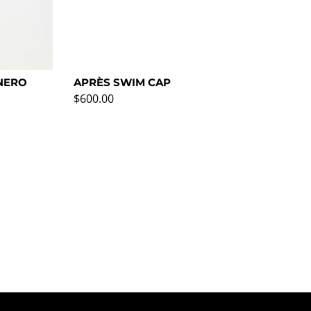
NERO
APRÈS SWIM CAP
AN
Precio normal
Pre
$600.00
$1,