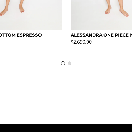
OTTOM ESPRESSO
ALESSANDRA ONE PIECE 
rmal
Precio normal
$2,690.00