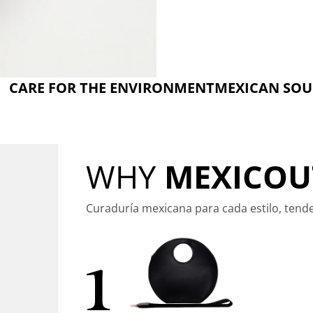
R THE ENVIRONMENT
MEXICAN SOURCED T
WHY
MEXICOU
Curaduría mexicana para cada estilo, tend
1