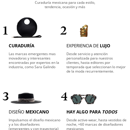
Curaduría mexicana para cada estilo,
tendencia, ocasión y más
1
2
CURADURÍA
EXPERIENCIA DE
LUJO
Las marcas emergentes mas
Desde servicio y atención
inovadoras y interesantes
personalizada para nuestros
encontradas por expertos en la
clientes, hasta editores por
industria, como Sara Galindo
temporada que seleccionan lo mejor
de la moda recurrentemente.
3
4
DISEÑO
MEXICANO
HAY ALGO PARA
TODOS
Impulsamos el diseño mexicano
Desde active-wear, hasta vestidos de
y a los diseñadores
noche, +60 marcas de diseñadores
(emergentes y con trayectoria)
mexicanos