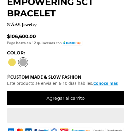
EMPOWERING 5CT
BRACELET
NÄAS Jewelry
Precio normal
$106,600.00
Paga
hasta en 12 quincenas
con
COLOR:
YELLOW GOLD
WHITE GOLD
CUSTOM MADE & SLOW FASHION
Este producto se envía en 6-10 días hábiles.
Conoce más
Agregar al carrito