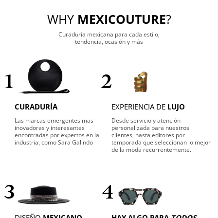
WHY
MEXICOUTURE
?
Curaduría mexicana para cada estilo,
tendencia, ocasión y más
1
2
CURADURÍA
EXPERIENCIA DE
LUJO
Las marcas emergentes mas
Desde servicio y atención
inovadoras y interesantes
personalizada para nuestros
encontradas por expertos en la
clientes, hasta editores por
industria, como Sara Galindo
temporada que seleccionan lo mejor
de la moda recurrentemente.
3
4
DISEÑO
MEXICANO
HAY ALGO PARA
TODOS