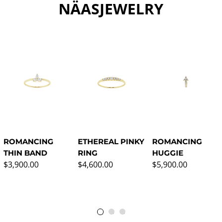
NÄASJEWELRY
ROMANCING
ETHEREAL PINKY
ROMANCING
THIN BAND
RING
HUGGIE
Precio normal
Precio normal
Precio normal
$3,900.00
$4,600.00
$5,900.00