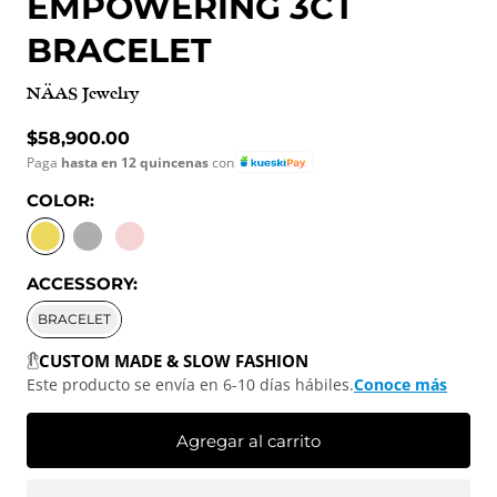
EMPOWERING 3CT
BRACELET
NÄAS Jewelry
Precio normal
$58,900.00
Paga
hasta en 12 quincenas
con
COLOR:
YELLOW GOLD
WHITE GOLD
ROSE GOLD
ACCESSORY:
BRACELET
CUSTOM MADE & SLOW FASHION
Este producto se envía en 6-10 días hábiles.
Conoce más
Agregar al carrito