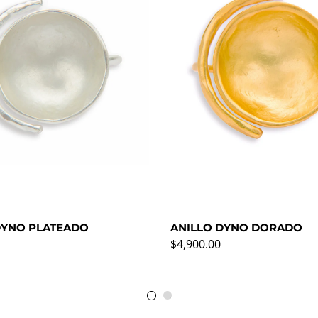
DYNO PLATEADO
ANILLO DYNO DORADO
rmal
Precio normal
$4,900.00