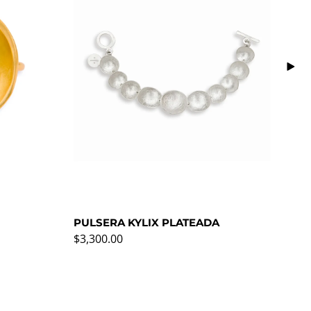
PULSERA KYLIX PLATEADA
PU
Precio normal
Pre
$3,300.00
$5,