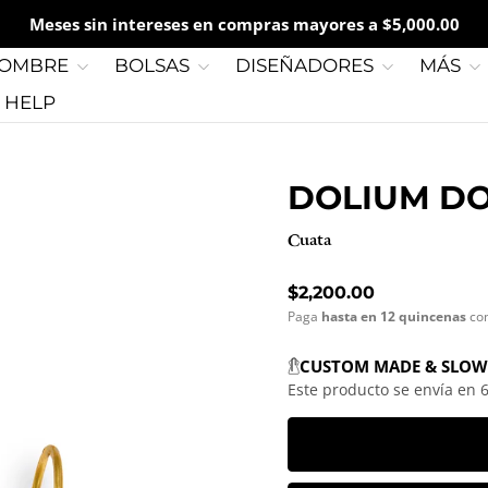
Meses sin intereses en compras mayores a $5,000.00
OMBRE
BOLSAS
DISEÑADORES
MÁS
G HELP
DOLIUM D
Cuata
Precio normal
$2,200.00
Paga
hasta en 12 quincenas
co
CUSTOM MADE & SLOW
Este producto se envía en 6