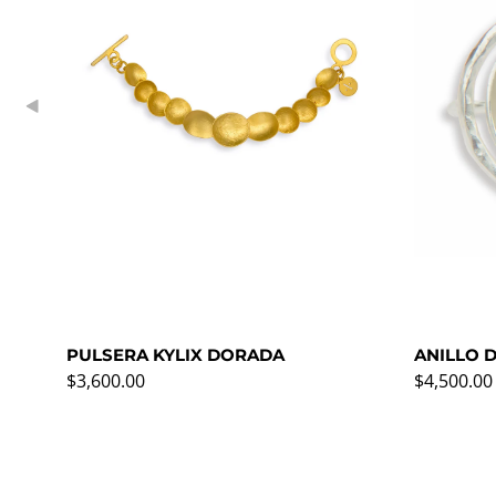
PULSERA KYLIX DORADA
ANILLO 
Precio normal
Precio no
$3,600.00
$4,500.00