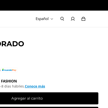
Español
ORADO
n
 FASHION
-8 días hábiles.
Conoce más
Agregar al carrito