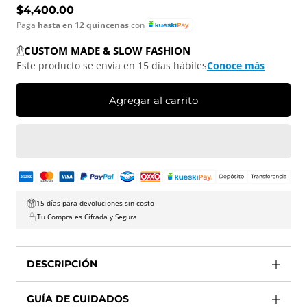
Precio normal
$4,400.00
Paga
hasta en 12 quincenas
con
CUSTOM MADE & SLOW FASHION
Este producto se envía en 15 días hábiles
Conoce más
Agregar al carrito
15 días para devoluciones sin costo
Tu Compra es Cifrada y Segura
DESCRIPCIÓN
GUÍA DE CUIDADOS