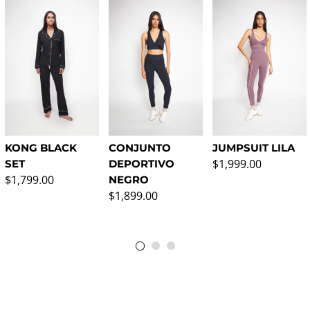
KONG BLACK
CONJUNTO
JUMPSUIT LILA
Precio normal
$1,999.00
SET
DEPORTIVO
Precio normal
$1,799.00
NEGRO
Precio normal
$1,899.00