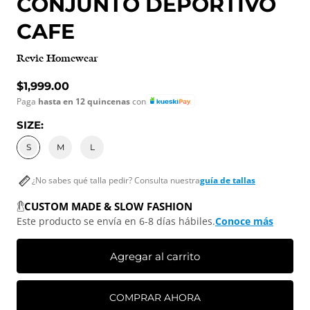
CONJUNTO DEPORTIVO
CAFE
Revie Homewear
Precio normal
$1,999.00
Paga
hasta en 12 quincenas
con
SIZE:
S
M
L
¿No sabes qué talla pedir? Consulta nuestra
guía de tallas
CUSTOM MADE & SLOW FASHION
Este producto se envía en 6-8 días hábiles.
Conoce más
Agregar al carrito
COMPRAR AHORA