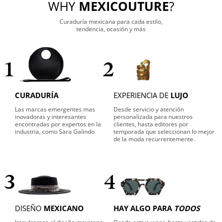
WHY
MEXICOUTURE
?
Curaduría mexicana para cada estilo,
tendencia, ocasión y más
1
2
CURADURÍA
EXPERIENCIA DE
LUJO
Las marcas emergentes mas
Desde servicio y atención
inovadoras y interesantes
personalizada para nuestros
encontradas por expertos en la
clientes, hasta editores por
industria, como Sara Galindo
temporada que seleccionan lo mejor
de la moda recurrentemente.
3
4
DISEÑO
MEXICANO
HAY ALGO PARA
TODOS