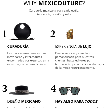
WHY
MEXICOUTURE
?
Curaduría mexicana para cada estilo,
tendencia, ocasión y más
1
2
CURADURÍA
EXPERIENCIA DE
LUJO
Las marcas emergentes mas
Desde servicio y atención
inovadoras y interesantes
personalizada para nuestros
encontradas por expertos en la
clientes, hasta editores por
industria, como Sara Galindo
temporada que seleccionan lo mejor
de la moda recurrentemente.
3
4
DISEÑO
MEXICANO
HAY ALGO PARA
TODOS