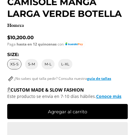
CAMISOLE MANGA
LARGA VERDE BOTELLA
Homera
Precio normal
$10,200.00
Paga
hasta en 12 quincenas
con
SIZE:
XS-S
S-M
M-L
L-XL
¿No sabes qué talla pedir? Consulta nuestra
guía de tallas
CUSTOM MADE & SLOW FASHION
Este producto se envía en 7-10 días hábiles.
Conoce más
Agregar al carrito