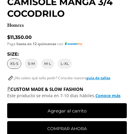
CAMISOLE MANGA 3/4
COCODRILO
Homera
Precio normal
$11,350.00
Paga
hasta en 12 quincenas
con
SIZE:
XS-S
S-M
M-L
L-XL
¿No sabes qué talla pedir? Consulta nuestra
guía de tallas
CUSTOM MADE & SLOW FASHION
Este producto se envía en 7-10 días hábiles.
Conoce más
Agregar al carrito
COMPRAR AHORA