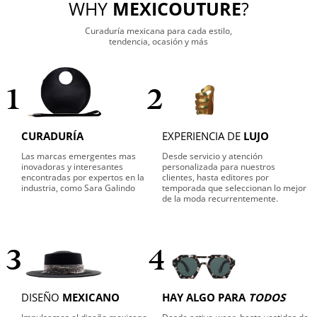
WHY
MEXICOUTURE
?
Curaduría mexicana para cada estilo,
tendencia, ocasión y más
1
2
CURADURÍA
EXPERIENCIA DE
LUJO
Las marcas emergentes mas
Desde servicio y atención
inovadoras y interesantes
personalizada para nuestros
encontradas por expertos en la
clientes, hasta editores por
industria, como Sara Galindo
temporada que seleccionan lo mejor
de la moda recurrentemente.
3
4
DISEÑO
MEXICANO
HAY ALGO PARA
TODOS