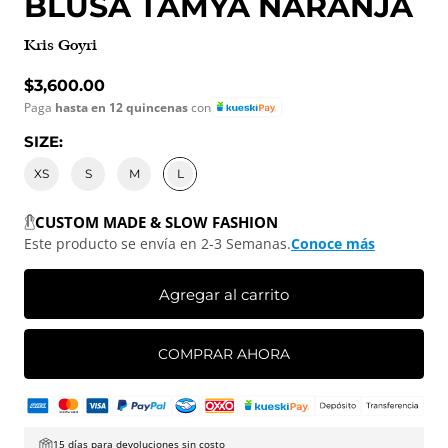
BLUSA TAMYA NARANJA
Kris Goyri
Precio normal
$3,600.00
Paga
hasta en 12 quincenas
con
SIZE:
XS
S
M
L
CUSTOM MADE & SLOW FASHION
Este producto se envía en 2-3 Semanas.
Conoce más
Agregar al carrito
COMPRAR AHORA
15 días para devoluciones sin costo