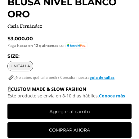
BLUSA NIVEL BLANCO
ORO
Carla Fernández
Precio normal
$3,000.00
Paga
hasta en 12 quincenas
con
SIZE:
UNITALLA
¿No sabes qué talla pedir? Consulta nuestra
guía de tallas
CUSTOM MADE & SLOW FASHION
Este producto se envía en 8-10 días hábiles.
Conoce más
Agregar al carrito
COMPRAR AHORA