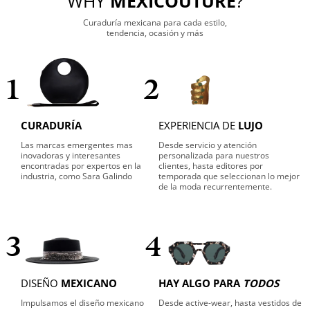
WHY
MEXICOUTURE
?
Curaduría mexicana para cada estilo,
tendencia, ocasión y más
1
2
CURADURÍA
EXPERIENCIA DE
LUJO
Las marcas emergentes mas
Desde servicio y atención
inovadoras y interesantes
personalizada para nuestros
encontradas por expertos en la
clientes, hasta editores por
industria, como Sara Galindo
temporada que seleccionan lo mejor
de la moda recurrentemente.
3
4
DISEÑO
MEXICANO
HAY ALGO PARA
TODOS
Impulsamos el diseño mexicano
Desde active-wear, hasta vestidos de