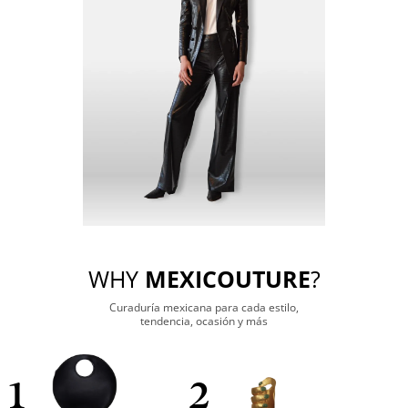
WHY
MEXICOUTURE
?
Curaduría mexicana para cada estilo,
tendencia, ocasión y más
1
2