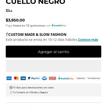
CUELLO NEGRO
Ilka
Precio normal
$3,950.00
Paga
hasta en 12 quincenas
con
CUSTOM MADE & SLOW FASHION
Este producto se envía en 10-12 días hábiles.
Conoce más
Agregar al carrito
15 días para devoluciones sin costo
Tu Compra es Cifrada y Segura