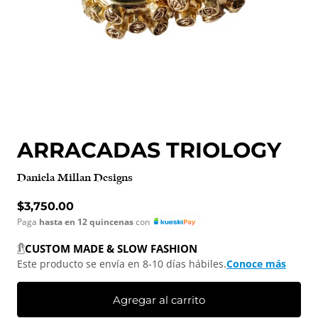
ARRACADAS TRIOLOGY
Daniela Millan Designs
Precio normal
$3,750.00
Paga
hasta en 12 quincenas
con
CUSTOM MADE & SLOW FASHION
Este producto se envía en 8-10 días hábiles.
Conoce más
Agregar al carrito