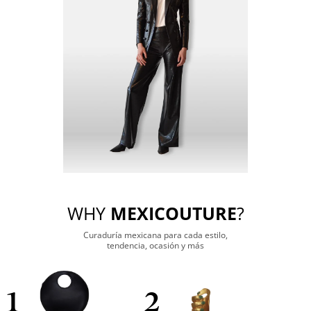
WHY
MEXICOUTURE
?
Curaduría mexicana para cada estilo,
tendencia, ocasión y más
1
2