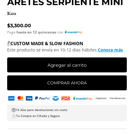
ARETES SERPIENTE MINI
Kuu
Precio normal
$3,300.00
Paga
hasta en 12 quincenas
con
CUSTOM MADE & SLOW FASHION
Este producto se envía en 10-12 días hábiles.
Conoce más
Agregar al carrito
COMPRAR AHORA
15 días para devoluciones sin costo
Tu Compra es Cifrada y Segura