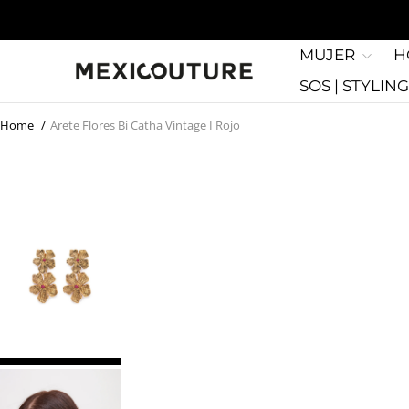
MUJER
H
SOS | STYLIN
Home
Arete Flores Bi Catha Vintage I Rojo