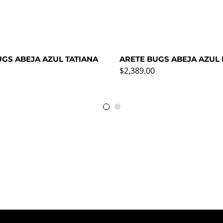
UGS ABEJA AZUL TATIANA
ARETE BUGS ABEJA AZUL
rmal
Precio normal
$2,389.00