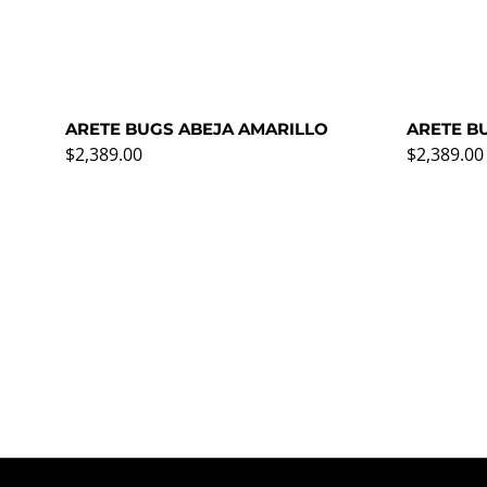
ARETE BUGS ABEJA AMARILLO
ARETE B
Precio normal
Precio no
$2,389.00
$2,389.00