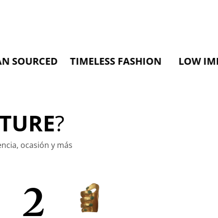
RCED TIMELESS FASHION LOW IMPACT M
TURE
?
encia, ocasión y más
2