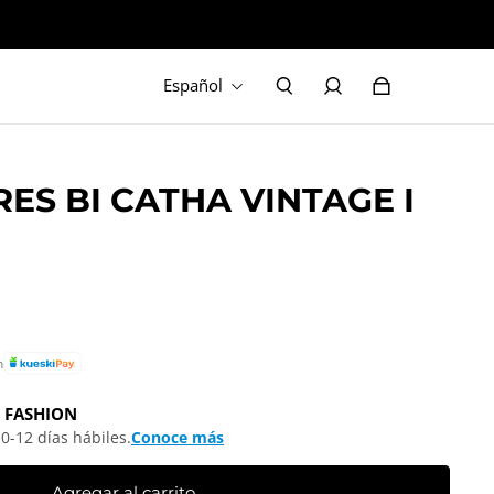
Español
ES BI CATHA VINTAGE I
n
 FASHION
0-12 días hábiles.
Conoce más
Agregar al carrito