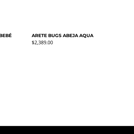
 BEBÉ
ARETE BUGS ABEJA AQUA
AR
Precio normal
Pre
$2,389.00
$2,