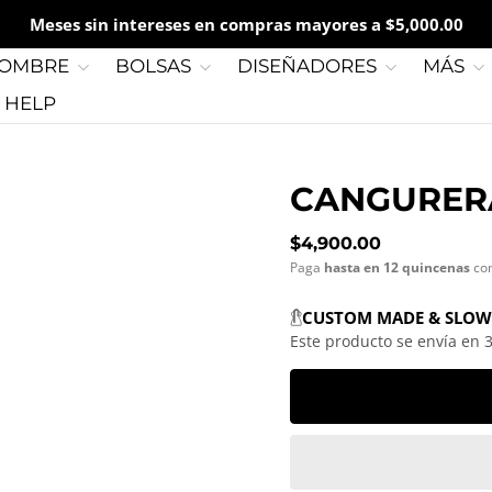
Meses sin intereses en compras mayores a $5,000.00
OMBRE
BOLSAS
DISEÑADORES
MÁS
G HELP
CANGURERA
Precio normal
$4,900.00
Paga
hasta en 12 quincenas
co
CUSTOM MADE & SLOW
Este producto se envía en 