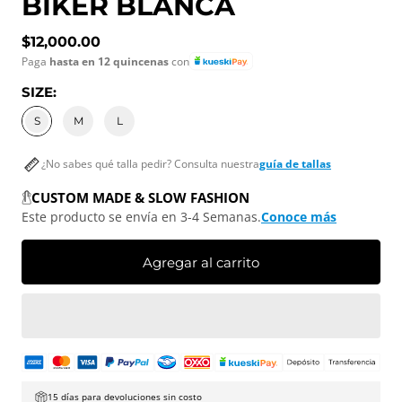
BIKER BLANCA
Precio normal
$12,000.00
Paga
hasta en 12 quincenas
con
SIZE:
S
M
L
¿No sabes qué talla pedir? Consulta nuestra
guía de tallas
CUSTOM MADE & SLOW FASHION
Este producto se envía en 3-4 Semanas.
Conoce más
Agregar al carrito
15 días para devoluciones sin costo